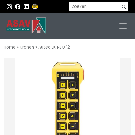
Home
»
Kranen
»
Autec LK NEO 12