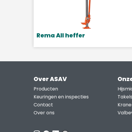
worden
op
de
productpagina
Rema All heffer
Over ASAV
Onze
Producten
Hijsmi
Keuringen en inspecties
Takel
Contact
Krane
Over ons
Valbev