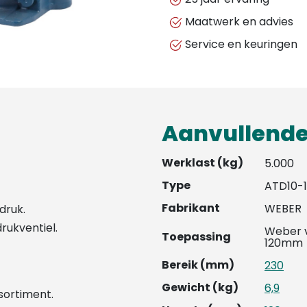
vijzel
Maatwerk en advies
aantal
Service en keuringen
Aanvullende
Werklast (kg)
5.000
Type
ATD10-
Fabrikant
WEBER
druk.
rukventiel.
Weber v
Toepassing
120mm
Bereik (mm)
230
Gewicht (kg)
6,9
ssortiment.