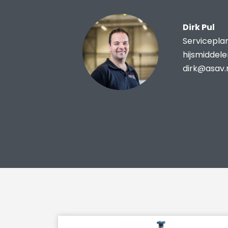
Dirk Pul
Servicepla
hijsmiddel
dirk@asav.