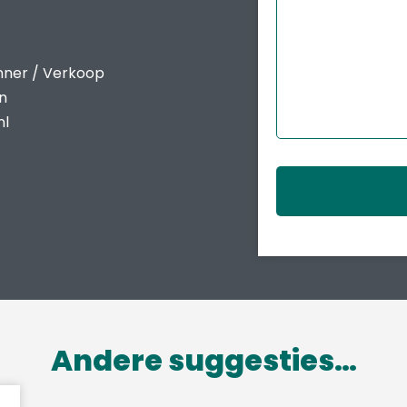
nner / Verkoop
en
nl
Andere suggesties…