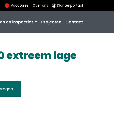
Vacatures
Over ons
Klantenportaal
en en inspecties
Projecten
Contact
0 extreem lage
vragen