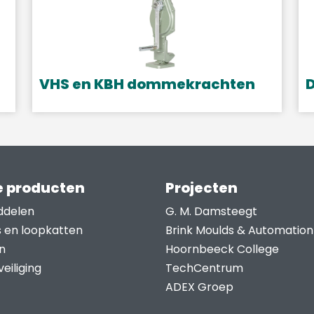
VHS en KBH dommekrachten
Dit
D
product
p
heeft
h
meerdere
m
variaties.
v
 producten
Projecten
Deze
D
ddelen
G. M. Damsteegt
optie
o
s en loopkatten
Brink Moulds & Automation
kan
k
n
Hoornbeeck College
gekozen
g
eiliging
TechCentrum
worden
w
ADEX Groep
op
o