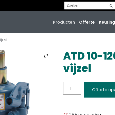
Producten
Offerte
Keuring
jzel
ATD 10-12
vijzel
ATD
Offerte op
10-
120
extreem
lage
25 jaar ervaring