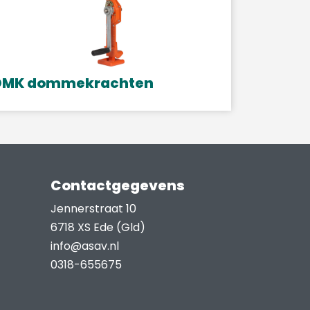
DMK dommekrachten
it
roduct
eeft
eerdere
ariaties.
Contactgegevens
eze
Jennerstraat 10
ptie
6718 XS Ede (Gld)
an
info@asav.nl
ekozen
0318-655675
orden
p