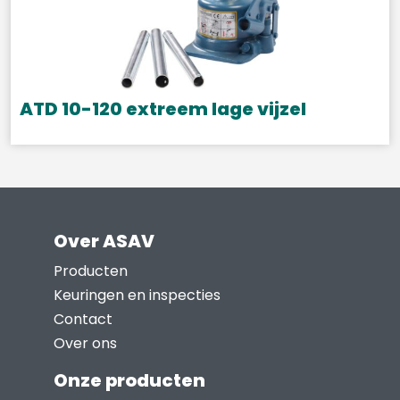
variaties.
Deze
optie
kan
gekozen
ATD 10-120 extreem lage vijzel
worden
op
de
productpagina
Over ASAV
Producten
Keuringen en inspecties
Contact
Over ons
Onze producten