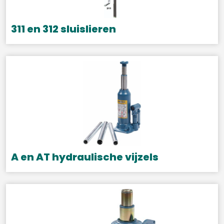
311 en 312 sluislieren
Dit
product
heeft
meerdere
variaties.
Deze
optie
kan
gekozen
A en AT hydraulische vijzels
worden
Dit
op
product
de
heeft
productpagina
meerdere