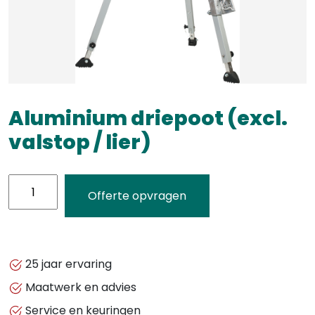
Aluminium driepoot (excl.
valstop / lier)
Aluminium
Offerte opvragen
driepoot
(excl.
valstop
/
25 jaar ervaring
lier)
Maatwerk en advies
aantal
Service en keuringen