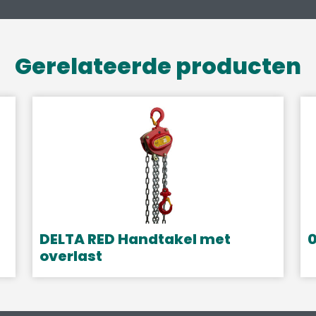
Gerelateerde producten
DELTA RED Handtakel met
0
overlast
Dit
product