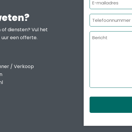
E-
mailadres
weten?
Telefoonnumme
 of diensten? Vul het
Bericht
 uur een offerte.
nner / Verkoop
en
nl