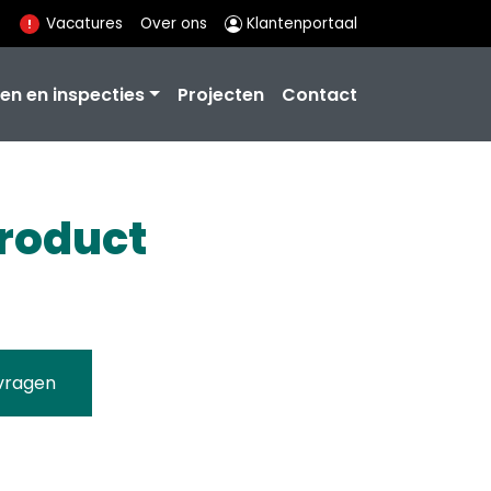
Vacatures
Over ons
Klantenportaal
en en inspecties
Projecten
Contact
roduct
vragen