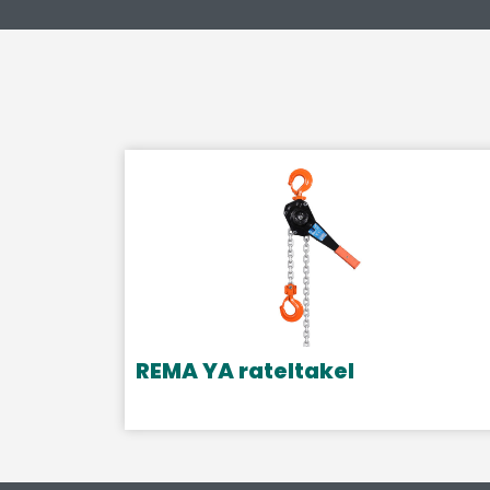
REMA YA rateltakel
Dit
product
heeft