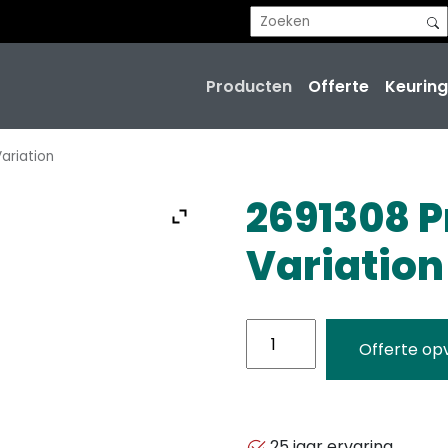
Producten
Offerte
Keuring
ariation
2691308 P
Variation
2691308
Offerte op
Product
Variation
aantal
25 jaar ervaring