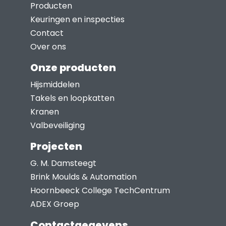
Deze
Producten
optie
Keuringen en inspecties
kan
Contact
gekozen
Over ons
worden
Onze producten
op
Hijsmiddelen
de
Takels en loopkatten
productpagina
Kranen
Valbeveiliging
Projecten
G. M. Damsteegt
Brink Moulds & Automation
Hoornbeeck College TechCentrum
ADEX Groep
Contactgegevens