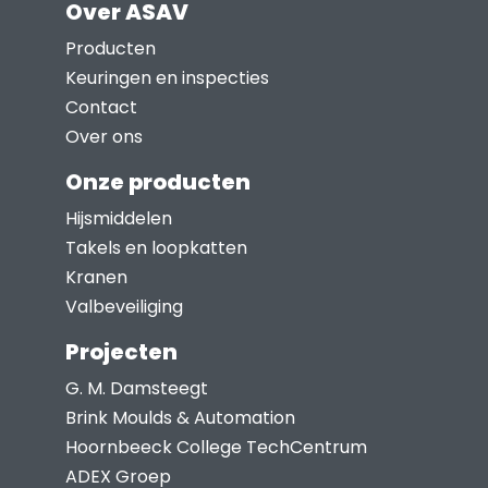
Over ASAV
variaties.
Deze
Producten
optie
Keuringen en inspecties
kan
Contact
gekozen
Over ons
worden
Onze producten
op
Hijsmiddelen
de
Takels en loopkatten
productpagina
Kranen
Valbeveiliging
Projecten
G. M. Damsteegt
Brink Moulds & Automation
Hoornbeeck College TechCentrum
ADEX Groep