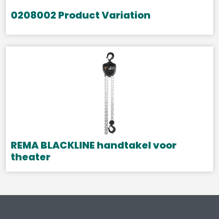
gekozen
0208002 Product Variation
worden
op
de
productpagina
REMA BLACKLINE handtakel voor
theater
Dit
product
heeft
meerdere