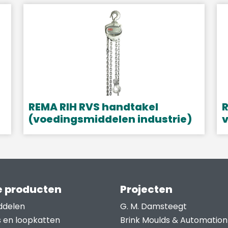
REMA RIH RVS handtakel
R
(voedingsmiddelen industrie)
v
Dit
D
product
p
heeft
h
meerdere
m
 producten
Projecten
variaties.
v
Deze
D
ddelen
G. M. Damsteegt
optie
o
s en loopkatten
Brink Moulds & Automation