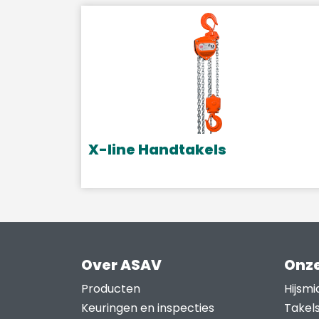
X-line Handtakels
Dit
product
heeft
meerdere
variaties.
Over ASAV
Onze
Deze
optie
Producten
Hijsmi
kan
Keuringen en inspecties
Takel