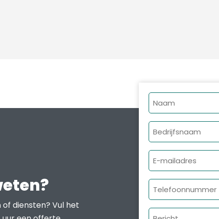
Naam
Bedrijfsnaam
E-
mailadres
weten?
Telefoonnumme
 of diensten? Vul het
Bericht
 uur een offerte.