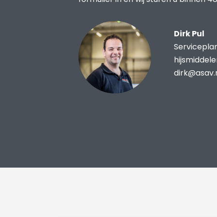
Dirk Pul
Servicepla
hijsmiddel
dirk@asav.