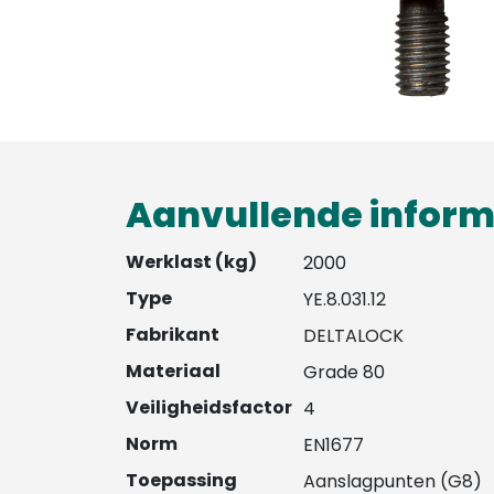
Aanvullende inform
Werklast (kg)
2000
Type
YE.8.031.12
Fabrikant
DELTALOCK
Materiaal
Grade 80
Veiligheidsfactor
4
Norm
EN1677
Toepassing
Aanslagpunten (G8)