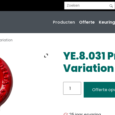
Producten
Offerte
Keuring
ariation
YE.8.031 
Variation
YE.8.031
Offerte op
Product
Variation
aantal
25 jaar ervaring