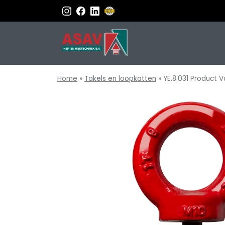
Home
»
Takels en loopkatten
»
YE.8.031 Product V