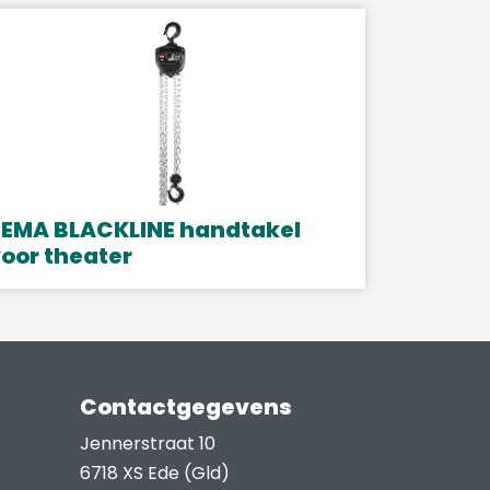
EMA BLACKLINE handtakel
oor theater
it
roduct
eeft
eerdere
Contactgegevens
ariaties.
eze
Jennerstraat 10
ptie
6718 XS Ede (Gld)