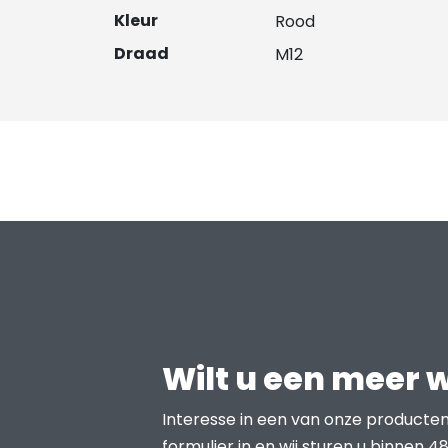
Kleur
Rood
Draad
M12
Wilt u een meer 
Interesse in een van onze producten
formulier in en wij sturen u binnen 48