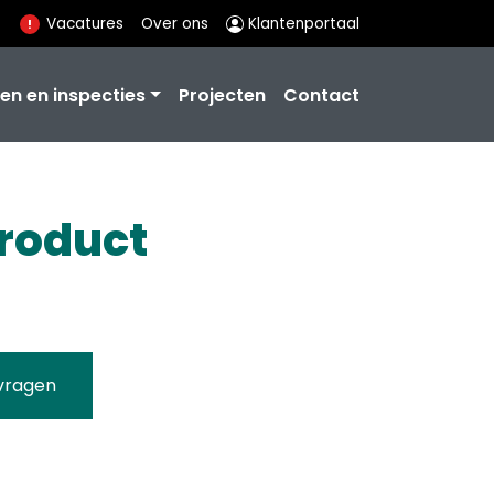
Vacatures
Over ons
Klantenportaal
en en inspecties
Projecten
Contact
Product
vragen