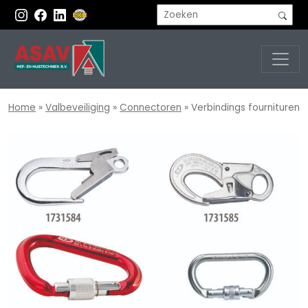
Home
»
Valbeveiliging
»
Connectoren
»
Verbindings fournituren