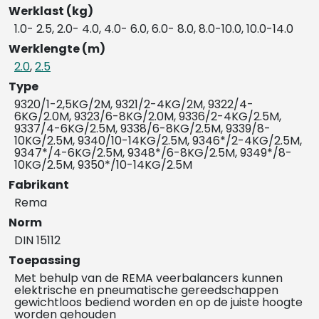
Werklast (kg)
1.0- 2.5, 2.0- 4.0, 4.0- 6.0, 6.0- 8.0, 8.0-10.0, 10.0-14.0
Werklengte (m)
2.0
,
2.5
Type
9320/1-2,5KG/2M, 9321/2-4KG/2M, 9322/4-
6KG/2.0M, 9323/6-8KG/2.0M, 9336/2-4KG/2.5M,
9337/4-6KG/2.5M, 9338/6-8KG/2.5M, 9339/8-
10KG/2.5M, 9340/10-14KG/2.5M, 9346*/2-4KG/2.5M,
9347*/4-6KG/2.5M, 9348*/6-8KG/2.5M, 9349*/8-
10KG/2.5M, 9350*/10-14KG/2.5M
Fabrikant
Rema
Norm
DIN 15112
Toepassing
Met behulp van de REMA veerbalancers kunnen
elektrische en pneumatische gereedschappen
gewichtloos bediend worden en op de juiste hoogte
worden gehouden