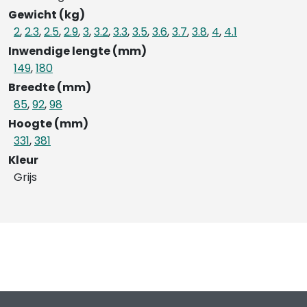
Gewicht (kg)
2
,
2.3
,
2.5
,
2.9
,
3
,
3.2
,
3.3
,
3.5
,
3.6
,
3.7
,
3.8
,
4
,
4.1
Inwendige lengte (mm)
149
,
180
Breedte (mm)
85
,
92
,
98
Hoogte (mm)
331
,
381
Kleur
Grijs