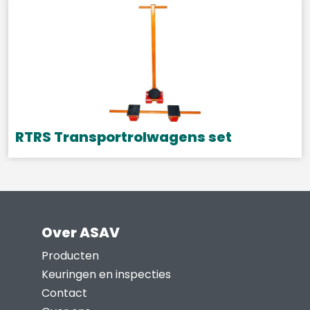
de
productpagina
RTRS Transportrolwagens set
Dit
product
heeft
meerdere
Over ASAV
variaties.
Deze
Producten
optie
Keuringen en inspecties
kan
Contact
gekozen