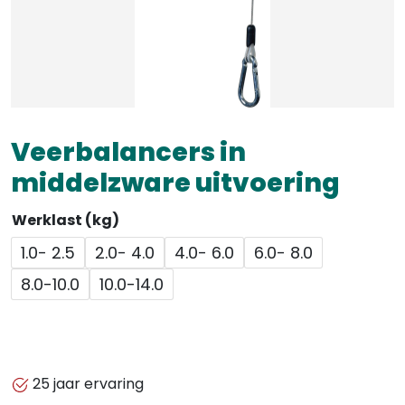
Veerbalancers in
middelzware uitvoering
Werklast (kg)
1.0- 2.5
2.0- 4.0
4.0- 6.0
6.0- 8.0
8.0-10.0
10.0-14.0
25 jaar ervaring