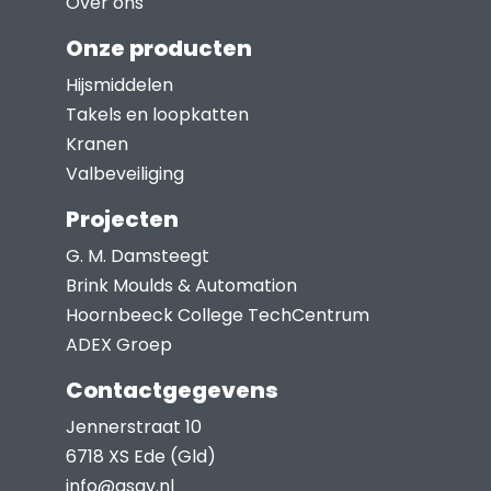
Over ons
worden
Onze producten
op
Hijsmiddelen
de
Takels en loopkatten
productpagina
Kranen
Valbeveiliging
Projecten
G. M. Damsteegt
Brink Moulds & Automation
Hoornbeeck College TechCentrum
ADEX Groep
Contactgegevens
Jennerstraat 10
6718 XS Ede (Gld)
info@asav.nl