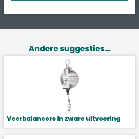
Andere suggesties…
Veerbalancers in zware uitvoering
Dit
product