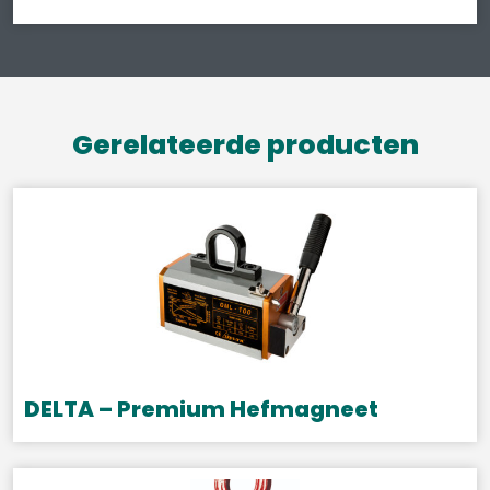
Gerelateerde producten
DELTA – Premium Hefmagneet
Dit
product