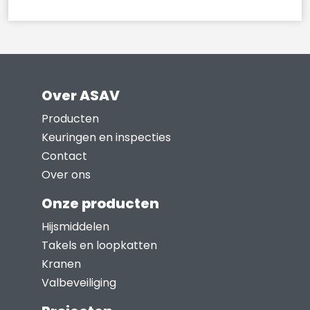
worden
op
de
productpagina
Over ASAV
Producten
Keuringen en inspecties
Contact
Over ons
Onze producten
Hijsmiddelen
Takels en loopkatten
Kranen
Valbeveiliging