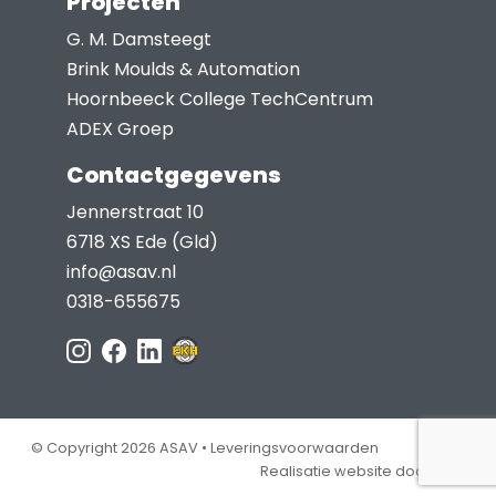
Projecten
G. M. Damsteegt
Brink Moulds & Automation
Hoornbeeck College TechCentrum
ADEX Groep
Contactgegevens
Jennerstraat 10
6718 XS Ede (Gld)
info@asav.nl
0318-655675
© Copyright 2026 ASAV •
Leveringsvoorwaarden
Realisatie website door Jep!