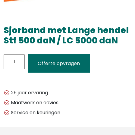
Sjorband met Lange hendel
Stf 500 daN / LC 5000 daN
Sjorband
Offerte opvragen
met
Lange
hendel
Stf
25 jaar ervaring
500
Maatwerk en advies
daN
Service en keuringen
/
LC
5000