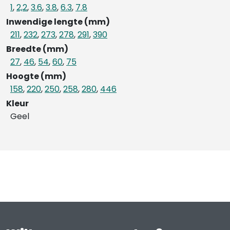
1
,
2,2
,
3.6
,
3.8
,
6.3
,
7.8
Inwendige lengte (mm)
211
,
232
,
273
,
278
,
291
,
390
Breedte (mm)
27
,
46
,
54
,
60
,
75
Hoogte (mm)
158
,
220
,
250
,
258
,
280
,
446
Kleur
Geel