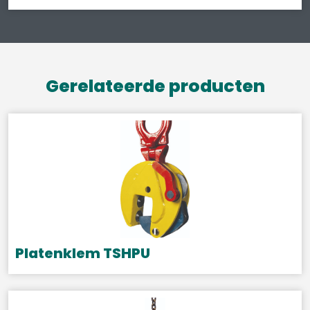
Gerelateerde producten
Platenklem TSHPU
Dit
product