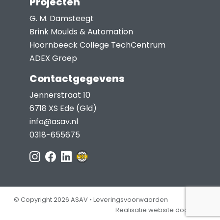
Projecten
G. M. Damsteegt
Brink Moulds & Automation
Hoornbeeck College TechCentrum
ADEX Groep
Contactgegevens
Jennerstraat 10
6718 XS Ede (Gld)
info@asav.nl
0318-655675
© Copyright 2026 ASAV •
Leveringsvoorwaarden
Realisatie website door Jep!