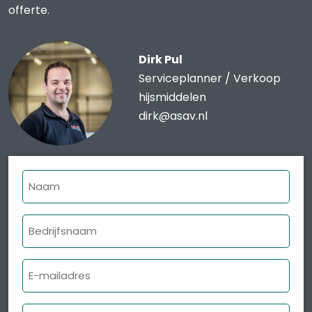
offerte.
Dirk Pul
Serviceplanner / Verkoop
hijsmiddelen
dirk@asav.nl
Naam
Bedrijfsnaam
E-
mailadres