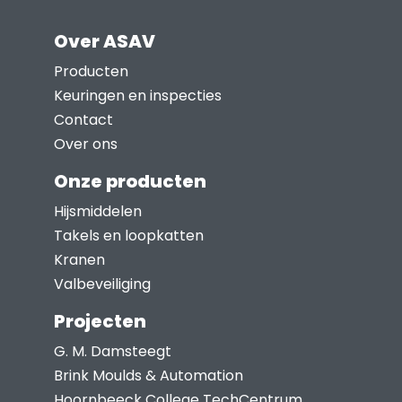
productpagina
meerdere
Over ASAV
variaties.
Deze
Producten
optie
Keuringen en inspecties
kan
Contact
gekozen
Over ons
worden
Onze producten
op
Hijsmiddelen
de
Takels en loopkatten
productpagina
Kranen
Valbeveiliging
Projecten
G. M. Damsteegt
Brink Moulds & Automation
Hoornbeeck College TechCentrum