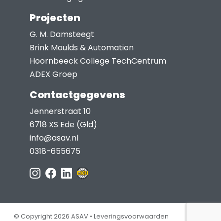
Projecten
G. M. Damsteegt
Brink Moulds & Automation
Hoornbeeck College TechCentrum
ADEX Groep
Contactgegevens
Jennerstraat 10
6718 XS Ede (Gld)
info@asav.nl
0318-655675
© Copyright 2026 ASAV •
Leveringsvoorwaarden