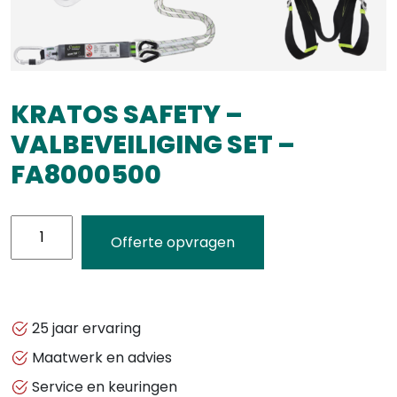
KRATOS SAFETY –
VALBEVEILIGING SET –
FA8000500
KRATOS
Offerte opvragen
SAFETY
-
VALBEVEILIGING
SET
25 jaar ervaring
-
Maatwerk en advies
FA8000500
Service en keuringen
aantal