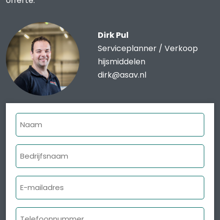
offerte.
Dirk Pul
Serviceplanner / Verkoop
hijsmiddelen
dirk@asav.nl
Naam
Bedrijfsnaam
E-
mailadres
Telefoonnummer