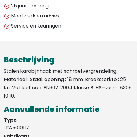
KARABIJNHAAK
25 jaar ervaring
MET
Maatwerk en advies
SCHROEFVERGRENDELING
Service en keuringen
-
FA5010117
aantal
Beschrijving
Stalen karabijnhaak met schroefvergrendeling.
Materiaal : Staal. opening : 18 mm. Breeksterkte : 25
Kn. Voldoet aan: EN362: 2004 Klasse B. HS-code : 8308
10 10.
Aanvullende informatie
Type
FA5010117
Fabrikant