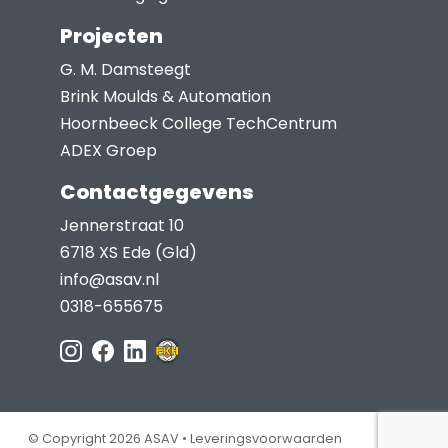
Projecten
G. M. Damsteegt
Brink Moulds & Automation
Hoornbeeck College TechCentrum
ADEX Groep
Contactgegevens
Jennerstraat 10
6718 XS Ede (Gld)
info@asav.nl
0318-655675
© Copyright 2026 ASAV •
Leveringsvoorwaarden