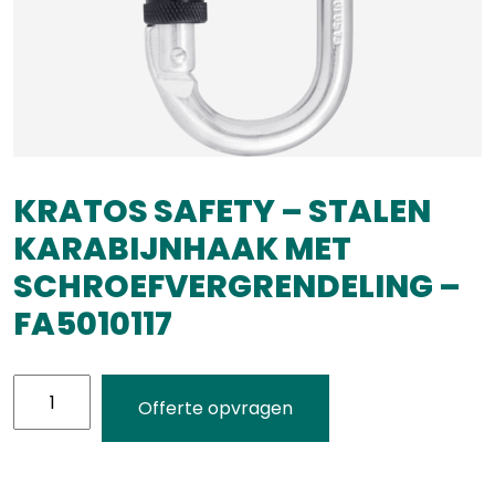
KRATOS SAFETY – STALEN
KARABIJNHAAK MET
SCHROEFVERGRENDELING –
FA5010117
KRATOS
Offerte opvragen
SAFETY
-
STALEN