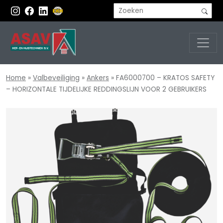
Home
»
Valbeveiliging
»
Ankers
»
FA6000700 – KRATOS SAFETY
– HORIZONTALE TIJDELIJKE REDDINGSLIJN VOOR 2 GEBRUIKERS