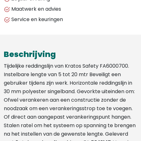
HORIZONTALE
Maatwerk en advies
TIJDELIJKE
Service en keuringen
REDDINGSLIJN
VOOR
2
GEBRUIKERS
Beschrijving
aantal
Tijdelijke reddingslijn van Kratos Safety FA6000700.
Instelbare lengte van 5 tot 20 mtr Beveiligt een
gebruiker tijdens zijn werk. Horizontale reddingslijn in
30 mm polyester singelband. Gevorkte uiteinden om:
Ofwel verankeren aan een constructie zonder de
noodzaak om een ​​verankeringsstrop toe te voegen.
Of direct aan aangepast verankeringspunt hangen.
Stalen ratel om het systeem op spanning te brengen
na het instellen van de gewenste lengte. Geleverd