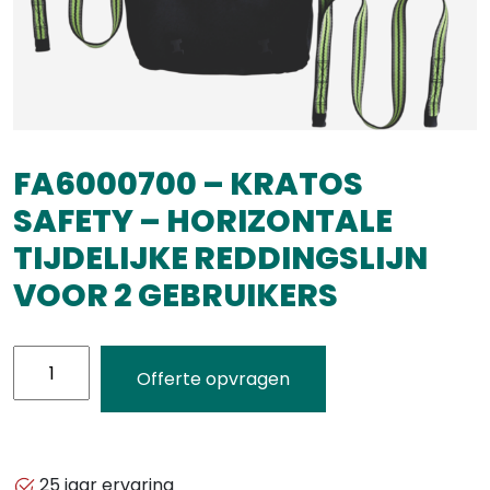
FA6000700 – KRATOS
SAFETY – HORIZONTALE
TIJDELIJKE REDDINGSLIJN
VOOR 2 GEBRUIKERS
FA6000700
Offerte opvragen
-
KRATOS
SAFETY
-
25 jaar ervaring