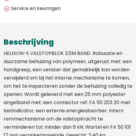
3,5M
Service en keuringen
BAND
-
FA2050403
aantal
Beschrijving
HELIXON-S VALSTOPBLOK 3,5M BAND. Robuuste en
duurzame behuizing van polymeer, uitgerust met: een
handgreep, een venster dat gemakkelijk kan worden
verwijderd om bij het interne mechanisme te komen,
om het te inspecteren zonder de behuizing volledig te
openen. Wordt geleverd met een 25 mm polyester
singelband met: een connector ref. FA 50 203 20 met
lastindicator, een externe energieabsorber. Intern
remmechanisme om de valstopkracht te
verminderen tot minder dan 6 kN. Wartel en FA 50 101
17 aan verankeringseinde. Gewicht: 2,40 kg.