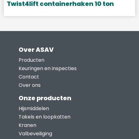
gekozen
Twist4lift containerhaken 10 ton
worden
op
de
productpagina
Over ASAV
Producten
Keuringen en inspecties
Contact
Over ons
Onze producten
Hijsmiddelen
Takels en loopkatten
Kranen
Valbeveiliging