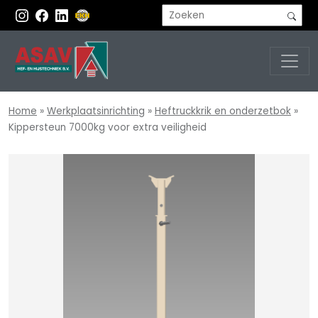
Home
»
Werkplaatsinrichting
»
Heftruckkrik en onderzetbok
»
Kippersteun 7000kg voor extra veiligheid