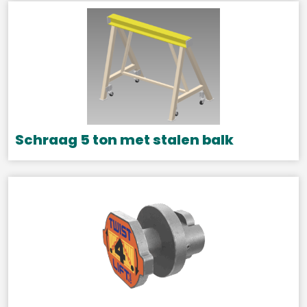
Schraag 5 ton met stalen balk
Dit
product
heeft
meerdere
variaties.
Deze
optie
kan