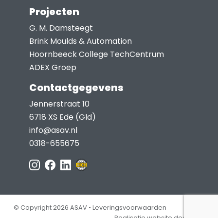
Projecten
G. M. Damsteegt
Brink Moulds & Automation
Hoornbeeck College TechCentrum
ADEX Groep
Contactgegevens
Jennerstraat 10
6718 XS Ede (Gld)
info@asav.nl
0318-655675
© Copyright 2026 ASAV •
Leveringsvoorwaarden
Realisatie website door Jep!