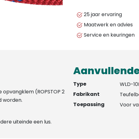
werklijnen
DYNAFLEX
25 jaar ervaring
aantal
Maatwerk en advies
Service en keuringen
Aanvullende
Type
WLD-1
de opvangklem (ROPSTOP 2
Fabrikant
Teufelb
d worden.
Toepassing
Voor va
ere uiteinde een lus.