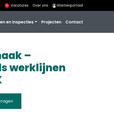
Vacatures
Over ons
Klantenportaal
en en inspecties
Projecten
Contact
haak –
ds werklijnen
X
vragen