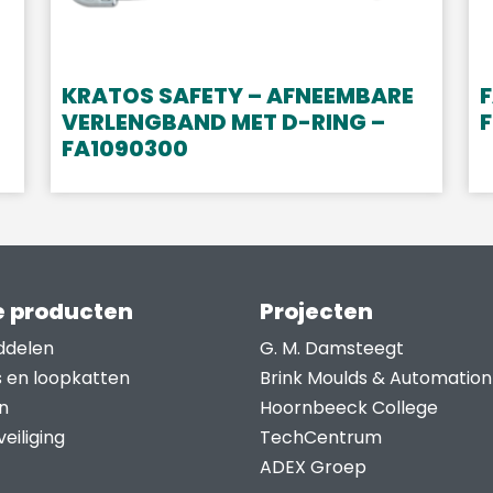
KRATOS SAFETY – AFNEEMBARE
F
VERLENGBAND MET D-RING –
F
FA1090300
 producten
Projecten
ddelen
G. M. Damsteegt
s en loopkatten
Brink Moulds & Automation
n
Hoornbeeck College
eiliging
TechCentrum
ADEX Groep