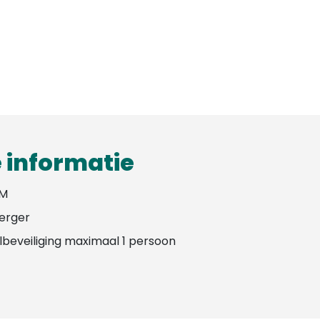
 informatie
0M
erger
lbeveiliging maximaal 1 persoon