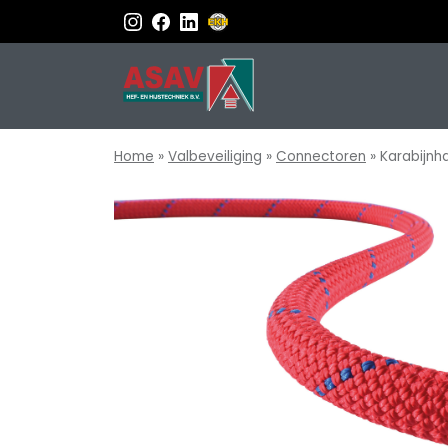
Home
»
Valbeveiliging
»
Connectoren
»
Karabijnh