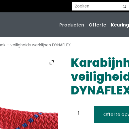
Producten
Offerte
Keuring
aak – veiligheids werklijnen DYNAFLEX
Karabijn
veilighei
DYNAFLE
Karabijnhaak
Offerte op
-
veiligheids