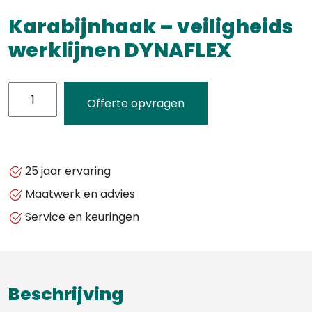
Karabijnhaak – veiligheids
werklijnen DYNAFLEX
Karabijnhaak
Offerte opvragen
-
veiligheids
werklijnen
DYNAFLEX
25 jaar ervaring
aantal
Maatwerk en advies
Service en keuringen
Beschrijving