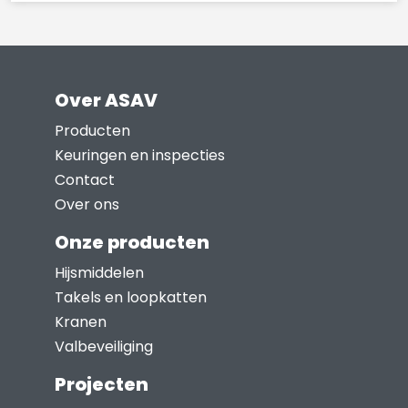
Dit
de
product
productpagina
heeft
meerdere
Over ASAV
variaties.
Deze
Producten
optie
Keuringen en inspecties
kan
Contact
gekozen
Over ons
worden
Onze producten
op
Hijsmiddelen
de
Takels en loopkatten
productpagina
Kranen
Valbeveiliging
Projecten