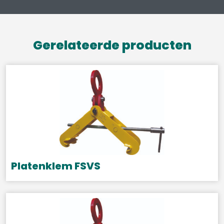
Gerelateerde producten
Platenklem FSVS
Dit
product
heeft
meerdere