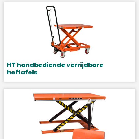
HT handbediende verrijdbare
heftafels
Dit
product
heeft
meerdere
variaties.
Deze
optie