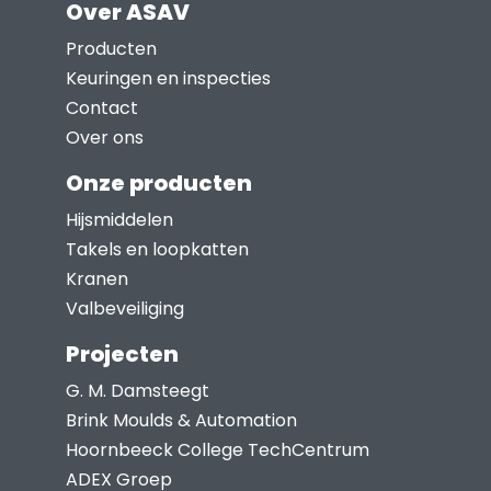
Over ASAV
variaties.
Deze
Producten
optie
Keuringen en inspecties
kan
Contact
gekozen
Over ons
worden
Onze producten
op
Hijsmiddelen
de
Takels en loopkatten
productpagina
Kranen
Valbeveiliging
Projecten
G. M. Damsteegt
Brink Moulds & Automation
Hoornbeeck College TechCentrum
ADEX Groep