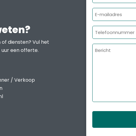
E-
mailadres
weten?
Telefoonnumme
 of diensten? Vul het
Bericht
 uur een offerte.
nner / Verkoop
en
nl