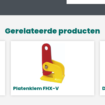
Gerelateerde producten
Platenklem FHX-V
Dit
D
product
p