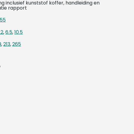
ng inclusief kunststof koffer, handleiding en
atie rapport
+55
.2
,
6.5
,
10.5
9
,
213
,
265
e