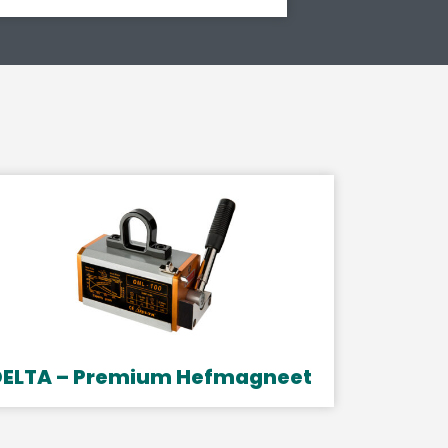
DELTA – Premium Hefmagneet
it
roduct