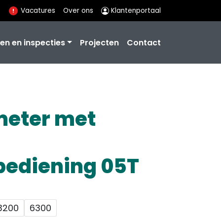
Vacatures
Over ons
Klantenportaal
en en inspecties
Projecten
Contact
eter met
bediening 05T
3200
6300