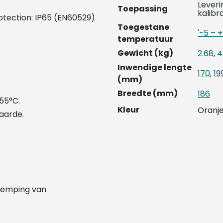
Leveri
Toepassing
kalibr
rotection: IP65 (EN60529)
Toegestane
'-5 – 
temperatuur
Gewicht (kg)
2.68
,
4
Inwendige lengte
170
,
19
(mm)
Breedte (mm)
186
55°C.
Kleur
Oranj
aarde.
 demping van