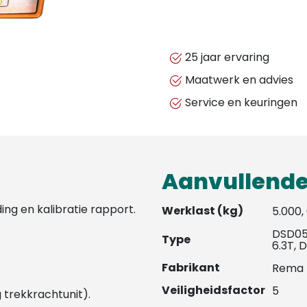
25 jaar ervaring
Maatwerk en advies
Service en keuringen
Aanvullende
ding en kalibratie rapport.
Werklast (kg)
5.000,
DSD05
Type
6.3T, 
Fabrikant
Rema
Veiligheidsfactor
5
 trekkrachtunit).