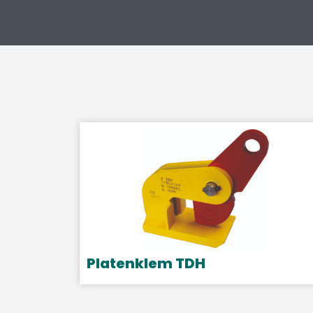
Platenklem TDH
Dit
product