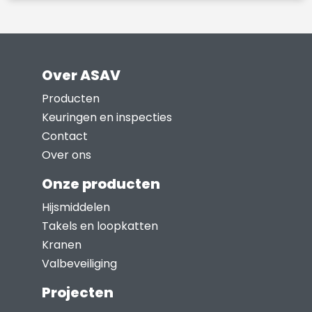
Dit
product
heeft
meerdere
Over ASAV
variaties.
Deze
Producten
optie
Keuringen en inspecties
kan
Contact
gekozen
Over ons
worden
Onze producten
op
Hijsmiddelen
de
Takels en loopkatten
productpagina
Kranen
Valbeveiliging
Projecten