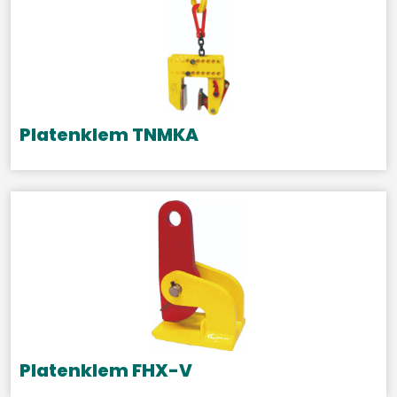
meerdere
variaties.
Deze
optie
kan
gekozen
Platenklem TNMKA
worden
op
de
productpagina
Platenklem FHX-V