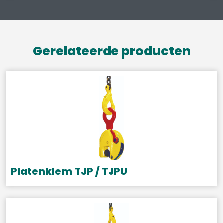
Gerelateerde producten
Platenklem TJP / TJPU
Dit
product
heeft